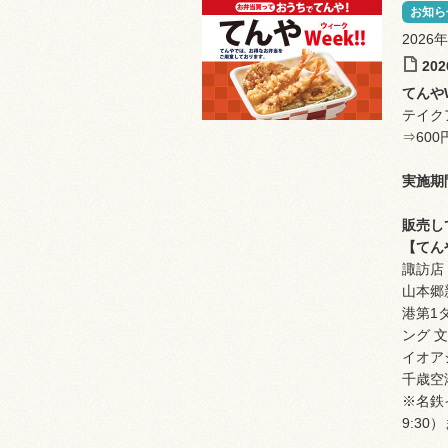
お知ら
2026
20
てんやW
テイク
⇒60
実施期
販売し
【てん
諏訪店
山本郷
港第1
ング 
イオア
千歳空
※名鉄
9:3