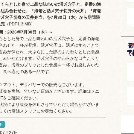
っくらとした身で上品な味わいの活〆穴子と、定番の海
を組み合わせた、『海老と活〆穴子切身の天丼』『海老
活〆穴子切身の天丼弁当』を7月30日（木）から期間限
販売
（PDF1.3 MB）
間：2026年7月30日（木）～
らとした身で上品な味わいの活〆穴子と、定番の海老
合わせた一杯が登場。活〆穴子は、活〆にすることで
旨みが保たれ、天ぷらにした際のふんわりとした食感
しみいただけます。活〆穴子のやわらかな口当たりと
旨み、海老のプリッとした食感を一杯でお楽しみいた
、食べ応えのある一品です。
クアウト、デリバリーでの販売もございます。
販売を実施していない店舗がございます。詳細はメニ
DFをご確認ください。
状況により販売を休止させていただく場合がございま
しくは店舗スタッフにお尋ねください。
せ
年07月27日