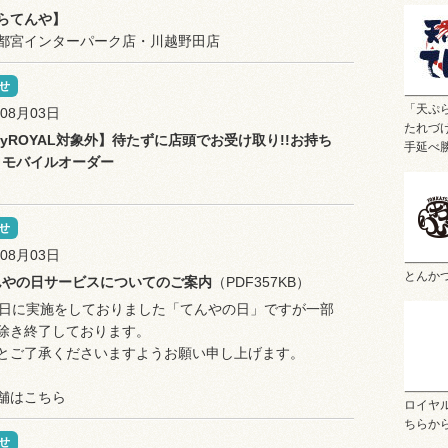
らてんや】
宇都宮インターパーク店・川越野田店
せ
「天ぷ
年08月03日
たれづ
yROYAL対象外】待たずに店頭でお受け取り!!お持ち
手延べ
りモバイルオーダー
せ
年08月03日
とんか
んやの日サービスについてのご案内
（PDF357KB）
8日に実施をしておりました「てんやの日」ですが一部
除き終了しております。
とご了承くださいますようお願い申し上げます。
舗はこちら
ロイヤ
ちらか
せ