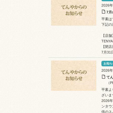
2026
7
平素は
下記の
【店舗
TENY
【閉店
7月3
お知ら
2026
て
（P
平素よ
ざいま
202
ンタウ
供のス