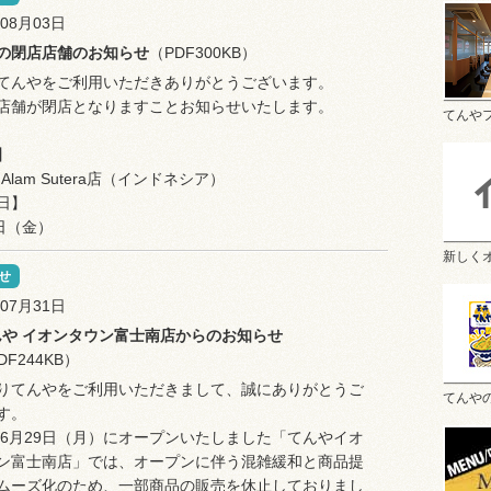
年08月03日
月の閉店店舗のお知らせ
（PDF300KB）
てんやをご利用いただきありがとうございます。
店舗が閉店となりますことお知らせいたします。
てんや
】
A Alam Sutera店（インドネシア）
日】
1日（金）
新しく
せ
年07月31日
んや イオンタウン富士南店からのお知らせ
DF244KB）
りてんやをご利用いただきまして、誠にありがとうご
てんや
す。
6年6月29日（月）にオープンいたしました「てんやイオ
ン富士南店」では、オープンに伴う混雑緩和と商品提
ムーズ化のため、一部商品の販売を休止しておりまし