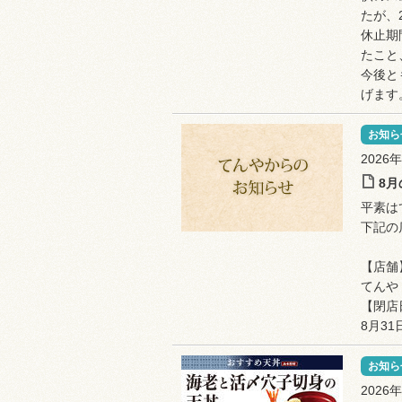
たが、
休止期
たこと
今後と
げます
お知ら
2026
8
平素は
下記の
【店舗
てんや
【閉店
8月3
お知ら
2026