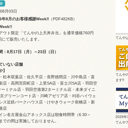
せ
年08月03日
26年8月のお客様感謝Week‼
（PDF482KB）
eek!!
アウト限定「てんやの上天丼弁当」を通常価格760円
てんや
0円にて販売いたします。
間：8月17日（月）～23日（日）
ていない店舗
や】
てんや
・松本双葉店・佐久平店・長野徳間店・川中島店・富
ます!!
新店・高岡宮田町店・上里SA店・富士川SA店・羽田空
ターミナル店・羽田空港第2ターミナル店・未来ダイニ
文京グリーンコート店・川崎アゼリア店・刈谷ハイウェ
シス近鉄パークハウス店・けやきウォーク前橋店・新
港店
イン名古屋金山アネックス店は朝食時間帯（6:30～
2026
0）までの間は実施しておりません。
てんやア