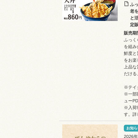
ふ
老
と
定
販売期
ふっく
を組み
鮮度と
をお楽
上品な
だける
※テイ
※一部
ューP
※入荷
す。詳
お知ら
2026