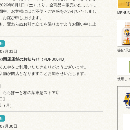
2026年8月1日（土）より、全商品を販売いたします。
間中、お客様にはご不便・ご迷惑をおかけいたしまし
MENU/메뉴
、お詫び申し上げます。
も、変わらぬお引き立てを賜りますようお願い申し上
。
せ
秘伝“
年07月31日
月の閉店店舗のお知らせ
（PDF300KB）
てんやをご利用いただきありがとうございます。
店舗が閉店となりますことお知らせいたします。
使用し
】
 ららぽーと柏の葉東急ストア店
日】
1日（月）
せ
年07月30日