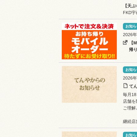
【天ぷ
FKD
お知ら
2026
【M
帰
お知ら
2026
て
毎月1
店舗を
ご理解
継続店
お知ら