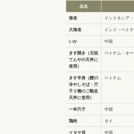
品名
海老
インドネシア・
大海老
インド・ベトナ
いか
中国
きす開き（元祖
ベトナム・オー
てんやの天丼に
使用）
きす半身（鰹の
ベトナム
冷やしそば・穴
子２種のご馳走
天丼に使用）
一本穴子
中国
鶏肉
タイ
イタヤ貝
中国