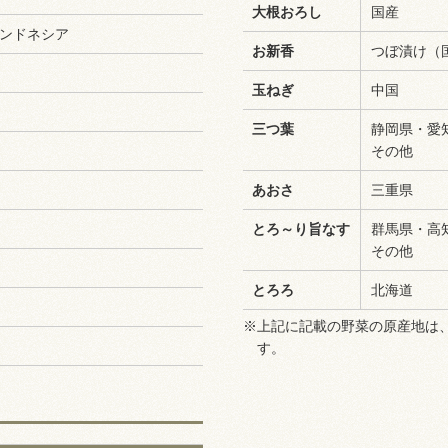
大根おろし
国産
ンドネシア
お新香
つぼ漬け（
玉ねぎ
中国
三つ葉
静岡県・愛
その他
あおさ
三重県
とろ～り旨なす
群馬県・高
その他
とろろ
北海道
※上記に記載の野菜の原産地は
す。