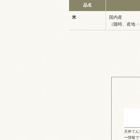
品名
米
国内産
（随時、産地・
天丼てん
ー情報で