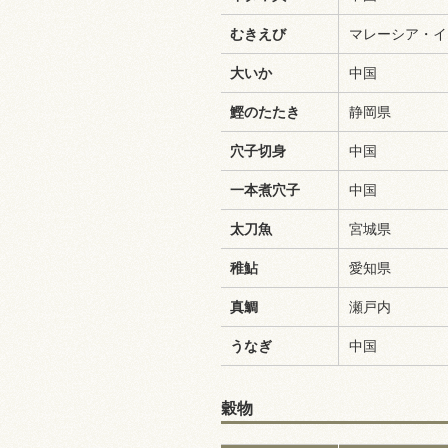
むきえび
マレーシア・イ
大いか
中国
鰹のたたき
静岡県
穴子切身
中国
一本煮穴子
中国
太刀魚
宮城県
稚鮎
愛知県
真鯛
瀬戸内
うなぎ
中国
穀物