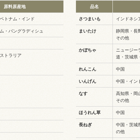
原料原産地
品名
ベトナム・インド
さつまいも
インドネシ
ム・バングラディシュ
まいたけ
静岡県・長
その他
かぼちゃ
ニュージー
ストラリア
道・茨城県
れんこん
中国
いんげん
中国・イン
なす
高知県・岡
その他
ほうれん草
中国
長ねぎ
中国・茨城
の他