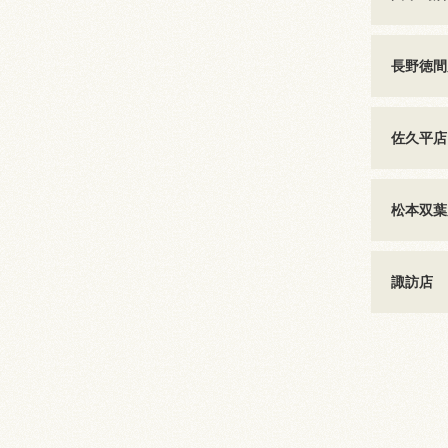
長野徳間
佐久平店
松本双葉
諏訪店