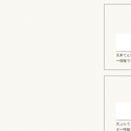
天丼てん
ー情報で
天ぷらて
ギー情報