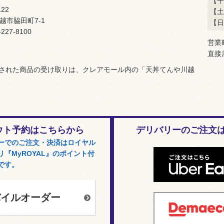
【平
122
【土
越市脇田町7-1
【日
-227-8100
営業
直接
された商品の受け取りは、クレアモール内の「天丼てんや川越
ウト予約はこちらから
デリバリーのご注文
ーでのご注文・決済はロイヤル
『MyROYAL』のポイント付
です。
バイルオーダー