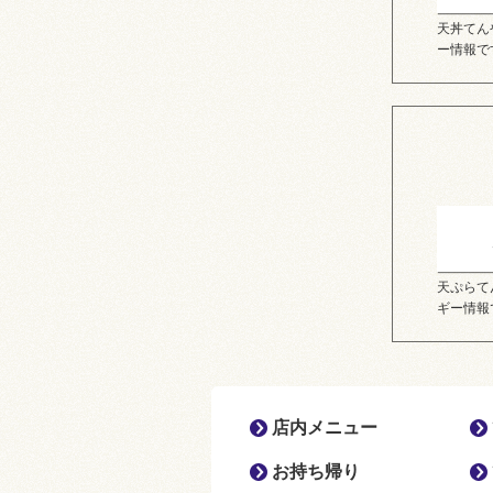
天丼てん
ー情報で
天ぷらて
ギー情報
店内メニュー
お持ち帰り