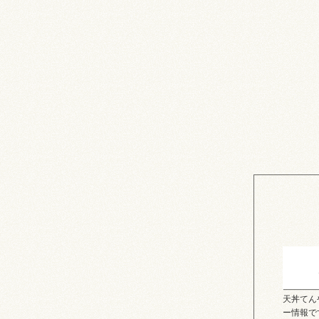
天丼てん
ー情報で