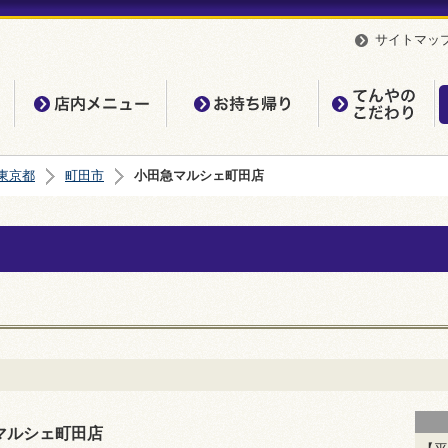
サイトマッ
店内メニュー
お持ち帰り
て
東京都
町田市
小田急マルシェ町田店
マルシェ町田店