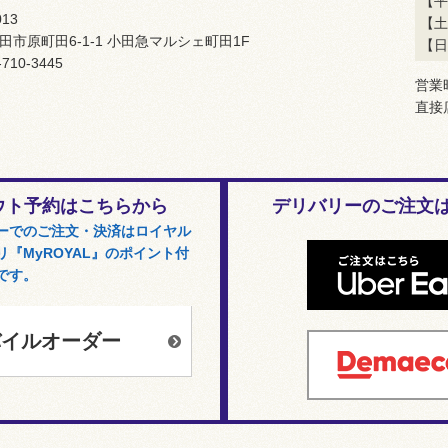
【平
013
【土
田市原町田6-1-1 小田急マルシェ町田1F
【日
-710-3445
営業
直接
ウト予約はこちらから
デリバリーのご注文
ーでのご注文・決済はロイヤル
『MyROYAL』のポイント付
です。
バイルオーダー