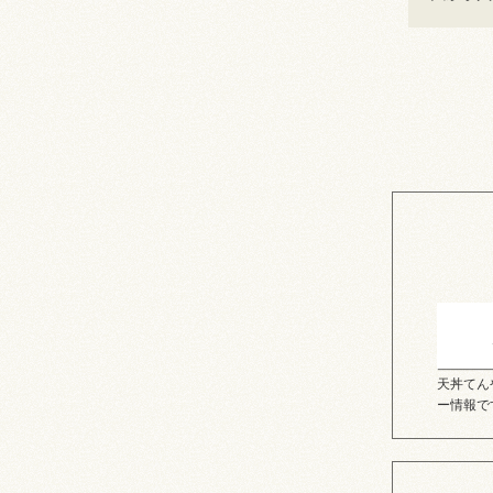
天丼てん
ー情報で